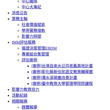
中心團隊
中心大事紀
消息公告
業務主軸
社會價值賦能
學用實務接軌
影響力時間
IMM評估服務
循證決策管理EBDM
專案組合集管理
評估案例
[案例]台灣自來水公司老舊高地計畫
[案例]彰化縣新住民語文教育輔導團
[案例]濁水溪揚塵改善計畫
[案例]臺中教育大學管理學院院課程
影響力教育培力
活動紀錄
相關報導
媒體報導