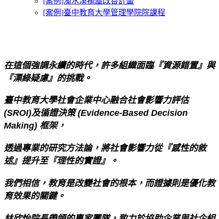
[案例]濁水溪揚塵改善計畫
[案例]臺中教育大學管理學院院課程
在這個強調永續的時代，許多組織面臨『資源錯置』與
『漂綠疑慮』的挑戰。
臺中教育大學社會企業中心融合
社會影響力評估
(SROI)
及
循證決策 (Evidence-Based Decision
Making)
框架，
透過專業的研究方法論，將社會影響力從『感性的敘
述』提升至『理性的實證』。
我們相信，教育是改變社會的根本，而證據則是優化教
育效果的關鍵。
林欣怡院長帶領的專家團隊，致力於協助企業與社企組