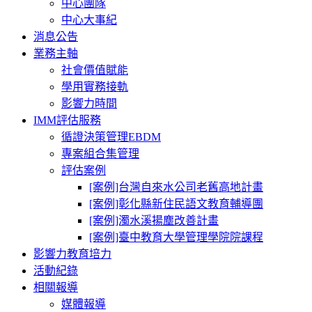
中心團隊
中心大事紀
消息公告
業務主軸
社會價值賦能
學用實務接軌
影響力時間
IMM評估服務
循證決策管理EBDM
專案組合集管理
評估案例
[案例]台灣自來水公司老舊高地計畫
[案例]彰化縣新住民語文教育輔導團
[案例]濁水溪揚塵改善計畫
[案例]臺中教育大學管理學院院課程
影響力教育培力
活動紀錄
相關報導
媒體報導