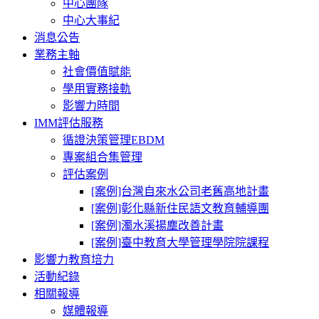
中心團隊
中心大事紀
消息公告
業務主軸
社會價值賦能
學用實務接軌
影響力時間
IMM評估服務
循證決策管理EBDM
專案組合集管理
評估案例
[案例]台灣自來水公司老舊高地計畫
[案例]彰化縣新住民語文教育輔導團
[案例]濁水溪揚塵改善計畫
[案例]臺中教育大學管理學院院課程
影響力教育培力
活動紀錄
相關報導
媒體報導