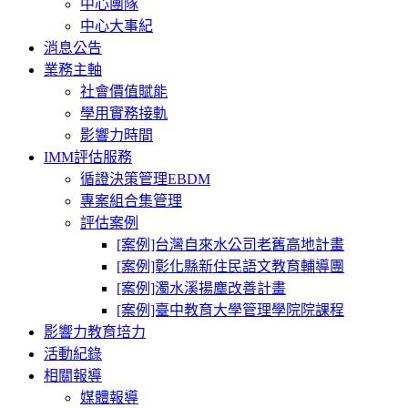
中心團隊
中心大事紀
消息公告
業務主軸
社會價值賦能
學用實務接軌
影響力時間
IMM評估服務
循證決策管理EBDM
專案組合集管理
評估案例
[案例]台灣自來水公司老舊高地計畫
[案例]彰化縣新住民語文教育輔導團
[案例]濁水溪揚塵改善計畫
[案例]臺中教育大學管理學院院課程
影響力教育培力
活動紀錄
相關報導
媒體報導