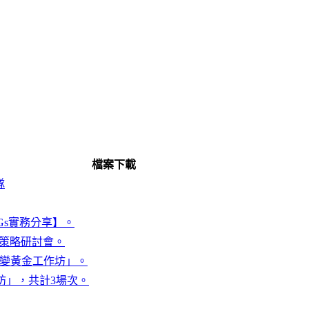
檔案下載
隊
Gs實務分享】。
放策略研討會。
圾變黃金工作坊」。
工作坊」，共計3場次。