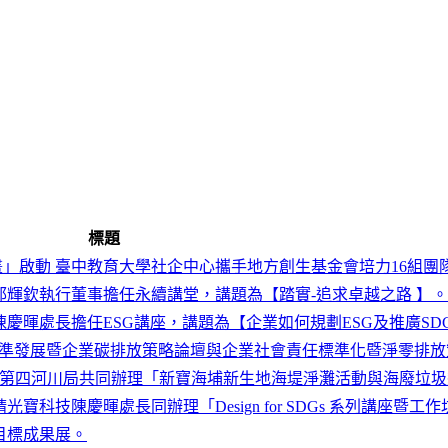
標題
響力生態圈計畫」啟動 臺中教育大學社企中心攜手地方創生基金會培力16組團
際邱輝欽執行董事擔任永續講堂，講題為【踏實-追求卓越之路 】。
技陳慶暉處長擔任ESG講座，講題為【企業如何規劃ESG及推廣SD
國家標準發展暨企業碳排放策略論壇與企業社會責任標準化暨淨零排
利署第四河川局共同辦理「新寶海埔新生地海堤淨灘活動與海廢垃
請光寶科技陳慶暉處長同辦理「Design for SDGs 系列講座暨
展目標成果展。