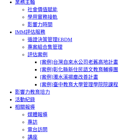
業務主軸
社會價值賦能
學用實務接軌
影響力時間
IMM評估服務
循證決策管理EBDM
專案組合集管理
評估案例
[案例]台灣自來水公司老舊高地計畫
[案例]彰化縣新住民語文教育輔導團
[案例]濁水溪揚塵改善計畫
[案例]臺中教育大學管理學院院課程
影響力教育培力
活動紀錄
相關報導
媒體報導
專訪
電台訪問
講座