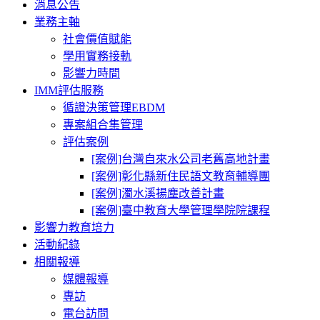
消息公告
業務主軸
社會價值賦能
學用實務接軌
影響力時間
IMM評估服務
循證決策管理EBDM
專案組合集管理
評估案例
[案例]台灣自來水公司老舊高地計畫
[案例]彰化縣新住民語文教育輔導團
[案例]濁水溪揚塵改善計畫
[案例]臺中教育大學管理學院院課程
影響力教育培力
活動紀錄
相關報導
媒體報導
專訪
電台訪問