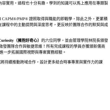
內容實用，過程也十分有趣，學到的知識可以馬上應用在專題製
APM®/PMP® 證照取得與職能的即戰學，除此之外，更累積
在課程中的主動提問與深度思考，更反映於團隊合作的默契與成
e Curiosity（擁抱好奇心）
的六位同學，並由管理學院林院長頒發
也啟發團隊合作與敏捷思維！所有完成課程的學員亦獲頒新儒商
tition，進一步拓展國際視野與專案實務經驗。
院將持續推動跨域合作，設計更多結合時事專業與實作力的課