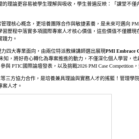
理的理論更容易被學生理解與吸收，學生普遍反映：「課堂不僅
心概念，更培養團隊合作與敏捷素養，是未來可邁向 PMI C
學習歷程中落實多項國際專案人才核心價值，這些價值不僅體現
實踐力。
力四大專業面向，由兩位特派教練講師選出展現
PMI Embrac
探索未知，將好奇心轉化為專案推進的動力，不僅深化個人學習，
ub、參與 PTIC國際論壇發表，以及挑戰2026 PMI Case Compe
業等三方協力合作，是培養兼具理論與實務人才的搖籃！管理學
專案人才。