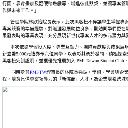
行團、靠背畫家及翻硬幣遊戲等，增進彼此默契，並讓專案管
作與未來工作。」
管理學院林欣怡院長表示，此次黑客松不僅讓學生掌握專案管理核
專案競賽的準備經驗，對職涯發展助益良多。期勉同學們更在
果發表時的專業表現，充分展現新世代專案人才的多元潛力與
本次依據學習投入度、專業互動力、團隊貢獻度與成果展現
新臺幣5,000元禮券予六位同學，以表彰其勇於發問、積極
黑客松完訓證明，並獲優先推薦加入 PMI Taiwan Student Cl
同時身兼
PMI-TW
理事長的林院長強調，學術、學會與企
程，培育具備專案領導力的「新儒商」人才，為企業培養跨域