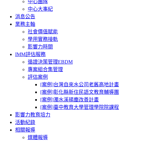
中心團隊
中心大事紀
消息公告
業務主軸
社會價值賦能
學用實務接軌
影響力時間
IMM評估服務
循證決策管理EBDM
專案組合集管理
評估案例
[案例]台灣自來水公司老舊高地計畫
[案例]彰化縣新住民語文教育輔導團
[案例]濁水溪揚塵改善計畫
[案例]臺中教育大學管理學院院課程
影響力教育培力
活動紀錄
相關報導
媒體報導