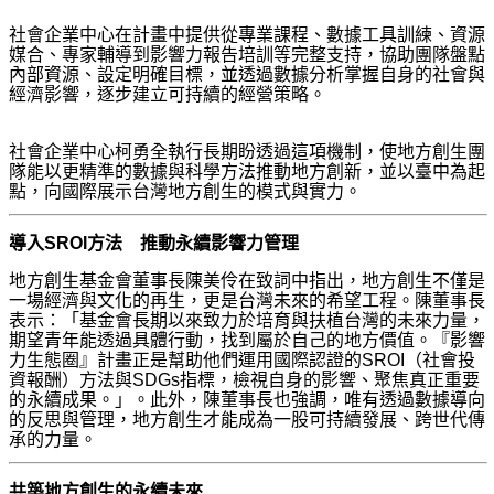
社會企業中心在計畫中提供從專業課程、數據工具訓練、資源
媒合、專家輔導到影響力報告培訓等完整支持，協助團隊盤點
內部資源、設定明確目標，並透過數據分析掌握自身的社會與
經濟影響，逐步建立可持續的經營策略。
社會企業中心柯勇全執行長期盼透過這項機制，使地方創生團
隊能以更精準的數據與科學方法推動地方創新，並以臺中為起
點，向國際展示台灣地方創生的模式與實力。
導入SROI方法 推動永續影響力管理
地方創生基金會董事長陳美伶在致詞中指出，地方創生不僅是
一場經濟與文化的再生，更是台灣未來的希望工程。
陳董事長
表示：「基金會長期以來致力於培育與扶植台灣的未來力量，
期望青年能透過具體行動，找到屬於自己的地方價值。『影響
力生態圈』計畫正是幫助他們運用國際認證的SROI（社會投
資報酬）方法與SDGs指標，檢視自身的影響、聚焦真正重要
的永續成果。」。此外，
陳董事長也強調，唯有透過數據導向
的反思與管理，地方創生才能成為一股可持續發展、跨世代傳
承的力量。
共築地方創生的永續未來