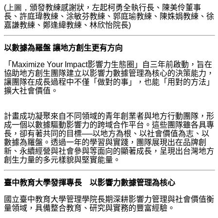
(上圖，
頒發教練感謝狀，左起柯勇全執行長、陳美伶董事
長、許庭瑋教練、涂敏芬教練、郭庭瑜教練、陳姝娟教練、徐
嘉謙教練、鄭逢緯教練、林欣怡院長)
以數據為羅盤 讓地方創生更有方向
「Maximize Your Impact影響力生態圈」自三年前啟動，旨在
協助地方創生團隊建立以影響力數據管理為核心的決策能力，
讓團隊在成長過程中不僅「做對的事」，也能「用對的方法」
擴大社會價值。
計畫成功凝聚來自不同領域的青年創業者與地方行動團隊，形
成一個以數據驅動影響力的跨域合作平台。這些團隊雖各具專
長，卻有著共同的目標──以地方為根、以社會價值為志、以
數據為羅盤。透過一年的學習與實踐，團隊展現出在品牌創
新、永續經營與社會參與等面向的顯著成長，呈現出台灣地方
創生力量的多元樣貌與堅實能量。
臺中教育大學發揮專長 以影響力數據管理為核心
國立臺中教育大學管理學院長期深耕影響力管理與社會價值衡
量領域，具備整合教育、研究與實務的豐富經驗。