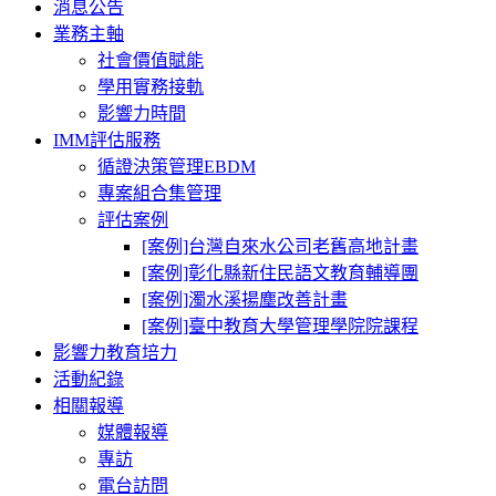
消息公告
業務主軸
社會價值賦能
學用實務接軌
影響力時間
IMM評估服務
循證決策管理EBDM
專案組合集管理
評估案例
[案例]台灣自來水公司老舊高地計畫
[案例]彰化縣新住民語文教育輔導團
[案例]濁水溪揚塵改善計畫
[案例]臺中教育大學管理學院院課程
影響力教育培力
活動紀錄
相關報導
媒體報導
專訪
電台訪問