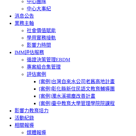
中心團隊
中心大事紀
消息公告
業務主軸
社會價值賦能
學用實務接軌
影響力時間
IMM評估服務
循證決策管理EBDM
專案組合集管理
評估案例
[案例]台灣自來水公司老舊高地計畫
[案例]彰化縣新住民語文教育輔導團
[案例]濁水溪揚塵改善計畫
[案例]臺中教育大學管理學院院課程
影響力教育培力
活動紀錄
相關報導
媒體報導