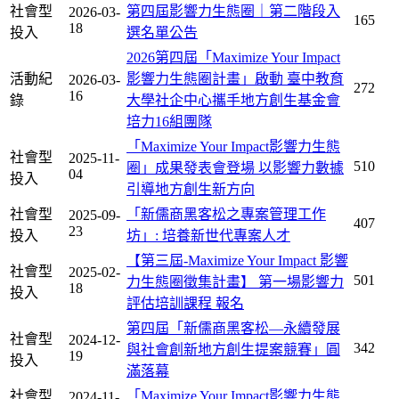
社會型
第四屆影響力生態圈｜第二階段入
2026-03-
165
18
投入
選名單公告
2026第四屆「Maximize Your Impact
活動紀
影響力生態圈計畫」啟動 臺中教育
2026-03-
272
16
錄
大學社企中心攜手地方創生基金會
培力16組團隊
「Maximize Your Impact影響力生態
社會型
2025-11-
510
圈」成果發表會登場 以影響力數據
04
投入
引導地方創生新方向
社會型
「新儒商黑客松之專案管理工作
2025-09-
407
23
投入
坊」: 培養新世代專案人才
【第三屆-Maximize Your Impact 影響
社會型
2025-02-
501
力生態圈徵集計畫】 第一場影響力
18
投入
評估培訓課程 報名
第四屆「新儒商黑客松—永續發展
社會型
2024-12-
342
與社會創新地方創生提案競賽」圓
19
投入
滿落幕
社會型
「Maximize Your Impact影響力生態
2024-11-