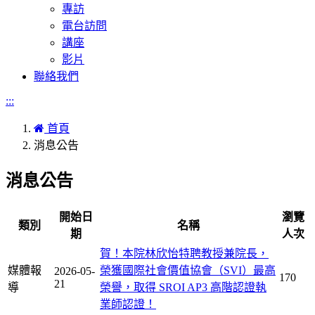
專訪
電台訪問
講座
影片
聯絡我們
:::
首頁
消息公告
消息公告
開始日
瀏覽
類別
名稱
期
人次
賀！本院林欣怡特聘教授兼院長，
媒體報
榮獲國際社會價值協會（SVI）最高
2026-05-
170
21
導
榮譽，取得 SROI AP3 高階認證執
業師認證！