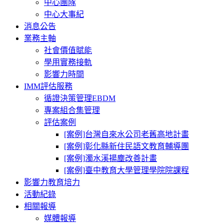
中心團隊
中心大事紀
消息公告
業務主軸
社會價值賦能
學用實務接軌
影響力時間
IMM評估服務
循證決策管理EBDM
專案組合集管理
評估案例
[案例]台灣自來水公司老舊高地計畫
[案例]彰化縣新住民語文教育輔導團
[案例]濁水溪揚塵改善計畫
[案例]臺中教育大學管理學院院課程
影響力教育培力
活動紀錄
相關報導
媒體報導